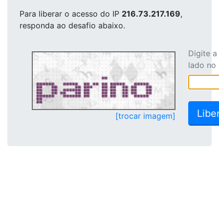
Para liberar o acesso
do IP
216.73.217.169
,
responda ao desafio abaixo.
Digite 
lado no
[trocar imagem]