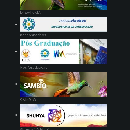
MoveINMA
nossosriachos
Pós Graduação
SAMBIO
Shunya "O blog"