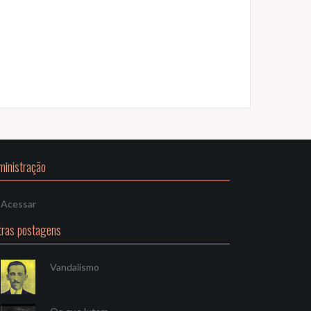
ministração
Acessar
tras postagens
Vandalismo