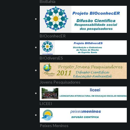
BioBahia
BIOconhecER
BIOdiversES
Jovens Pesquisadores
LICEEI
Peixes Meninos