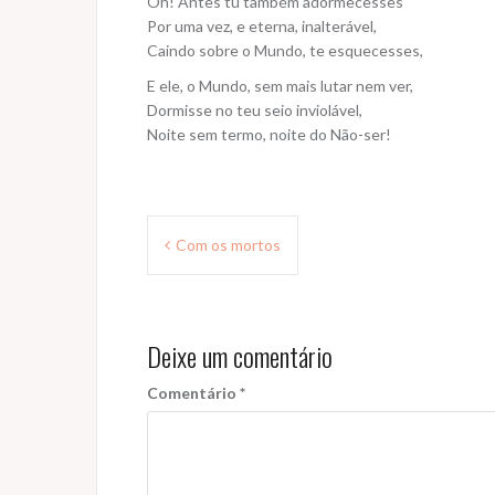
Oh! Antes tu também adormecesses
Por uma vez, e eterna, inalterável,
Caindo sobre o Mundo, te esquecesses,
E ele, o Mundo, sem mais lutar nem ver,
Dormisse no teu seio inviolável,
Noite sem termo, noite do Não-ser!
Navegação
Com os mortos
de
Post
Deixe um comentário
Comentário
*