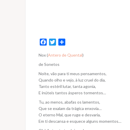
F
T
S
a
w
h
Nox (
Antero de Quental
)
c
i
a
e
t
r
de Sonetos
b
t
e
Noite, vão para ti meus pensamentos,
o
e
Quando olho e vejo, à luz cruel do dia,
o
r
Tanto estéril lutar, tanta agonia,
k
E inúteis tantos ásperos tormentos…
Tu, ao menos, abafas os lamentos,
Que se exalam da trágica enxovia…
O eterno Mal, que ruge e desvaria,
Em ti descansa e esquece alguns momentos…