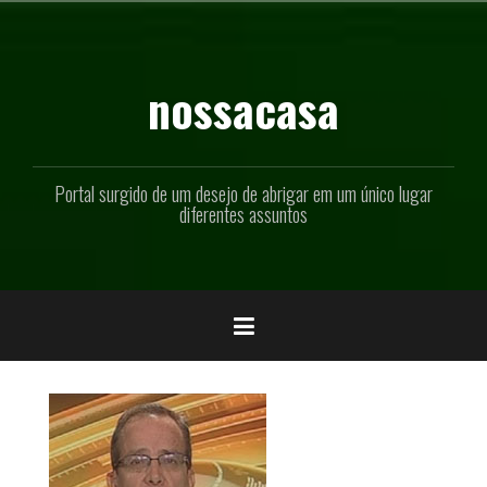
Pular
para
o
conteúdo
nossacasa
Portal surgido de um desejo de abrigar em um único lugar
diferentes assuntos