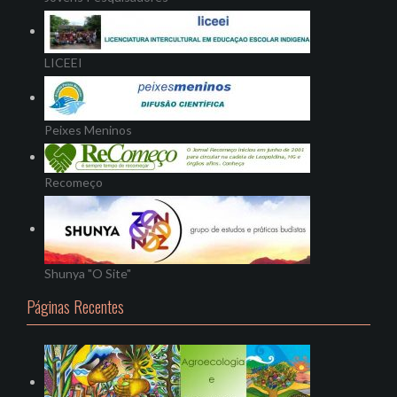
LICEEI
Peixes Meninos
Recomeço
Shunya "O Site"
Páginas Recentes