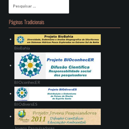
Pesquisar
por:
Páginas Tradicionais
BioBahia
BIOconhecER
BIOdiversES
Jovens Pesquisadores