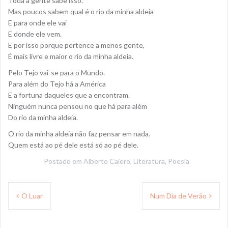
Toda a gente sabe isso.
Mas poucos sabem qual é o rio da minha aldeia
E para onde ele vai
E donde ele vem.
E por isso porque pertence a menos gente,
É mais livre e maior o rio da minha aldeia.
Pelo Tejo vai-se para o Mundo.
Para além do Tejo há a América
E a fortuna daqueles que a encontram.
Ninguém nunca pensou no que há para além
Do rio da minha aldeia.
O rio da minha aldeia não faz pensar em nada.
Quem está ao pé dele está só ao pé dele.
Postado em
Alberto Caiero
,
Literatura
,
Poesia
Navegação
O Luar
Num Dia de Verão
de
Post