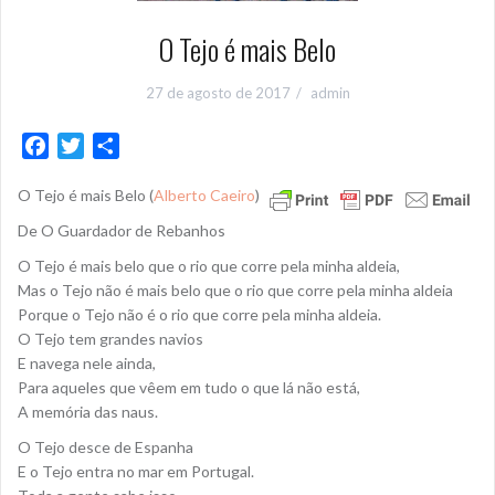
O Tejo é mais Belo
27 de agosto de 2017
admin
F
T
S
a
w
h
O Tejo é mais Belo (
Alberto Caeiro
)
c
i
a
e
t
r
De O Guardador de Rebanhos
b
t
e
O Tejo é mais belo que o rio que corre pela minha aldeia,
o
e
Mas o Tejo não é mais belo que o rio que corre pela minha aldeia
o
r
Porque o Tejo não é o rio que corre pela minha aldeia.
k
O Tejo tem grandes navios
E navega nele ainda,
Para aqueles que vêem em tudo o que lá não está,
A memória das naus.
O Tejo desce de Espanha
E o Tejo entra no mar em Portugal.