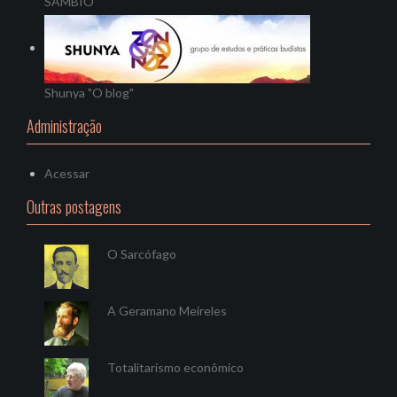
SAMBIO
Shunya "O blog"
Administração
Acessar
Outras postagens
O Sarcófago
A Geramano Meireles
Totalitarismo econômico