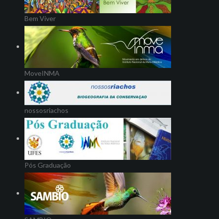
Bem Viver
MoveINMA
nossosriachos
Pós Graduação