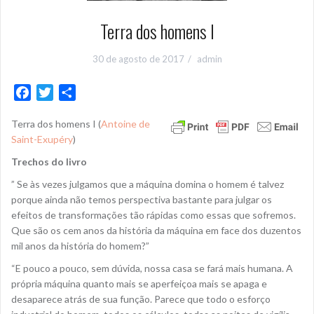
Terra dos homens I
30 de agosto de 2017
admin
F
T
S
a
w
h
Terra dos homens I (
Antoine de
c
i
a
Saint-Exupéry
)
e
t
r
b
t
e
Trechos do livro
o
e
” Se às vezes julgamos que a máquina domina o homem é talvez
o
r
porque ainda não temos perspectiva bastante para julgar os
k
efeitos de transformações tão rápidas como essas que sofremos.
Que são os cem anos da história da máquina em face dos duzentos
mil anos da história do homem?”
“E pouco a pouco, sem dúvida, nossa casa se fará mais humana. A
própria máquina quanto mais se aperfeiçoa mais se apaga e
desaparece atrás de sua função. Parece que todo o esforço