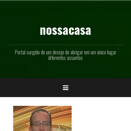
Pular
para
o
conteúdo
nossacasa
Portal surgido de um desejo de abrigar em um único lugar
diferentes assuntos