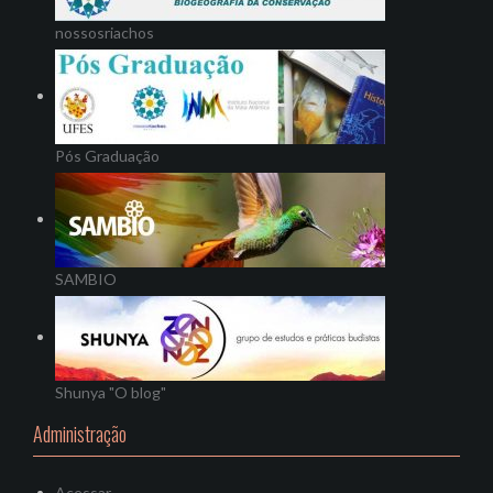
nossosriachos
Pós Graduação
SAMBIO
Shunya "O blog"
Administração
Acessar