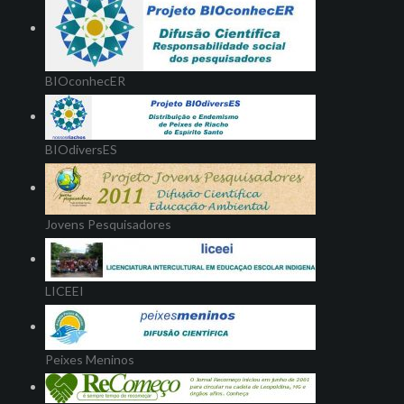
BIOconhecER
BIOdiversES
Jovens Pesquisadores
LICEEI
Peixes Meninos