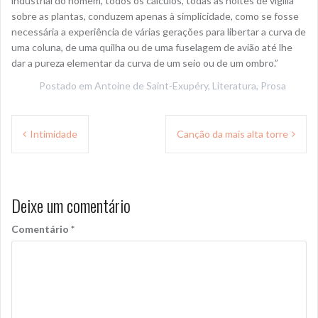
industrial do homem, todos os cálculos, todas as noites de vigília
sobre as plantas, conduzem apenas à simplicidade, como se fosse
necessária a experiência de várias gerações para libertar a curva de
uma coluna, de uma quilha ou de uma fuselagem de avião até lhe
dar a pureza elementar da curva de um seio ou de um ombro.”
Postado em
Antoine de Saint-Exupéry
,
Literatura
,
Prosa
Navegação
Intimidade
Canção da mais alta torre
de
Post
Deixe um comentário
Comentário
*