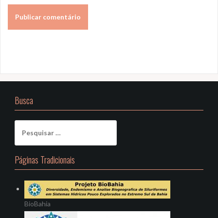
Busca
Pesquisar
por:
Páginas Tradicionais
BioBahia