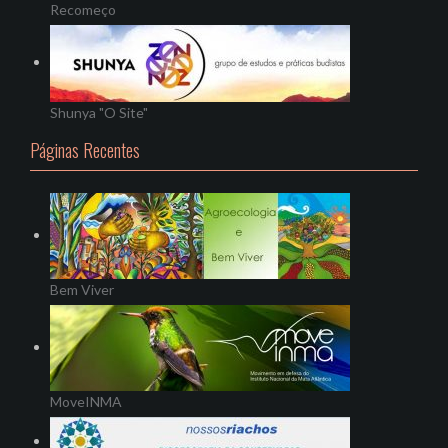
Recomeço
Shunya "O Site"
Páginas Recentes
Bem Viver
MoveINMA