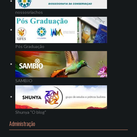
nossosriachos
Pós Graduação
SAMBIO
Shunya "O blog"
Administração