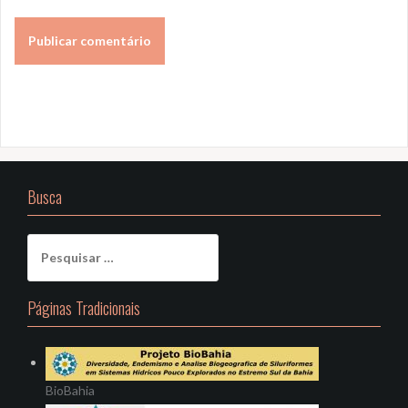
Busca
Pesquisar
por:
Páginas Tradicionais
BioBahia