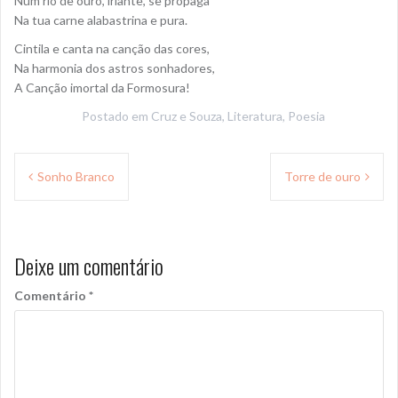
Num rio de ouro, iriante, se propaga
Na tua carne alabastrina e pura.
Cintila e canta na canção das cores,
Na harmonia dos astros sonhadores,
A Canção imortal da Formosura!
Postado em
Cruz e Souza
,
Literatura
,
Poesia
Navegação
Sonho Branco
Torre de ouro
de
Post
Deixe um comentário
Comentário
*