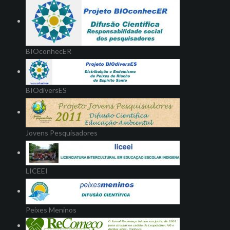
BIOconhecER
BIOdiversES
Jovens Pesquisadores
LICEEI
Peixes Meninos