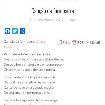
Canção da formosura
24 de setembro de 2017
admin
F
T
S
a
w
h
Canção da formosura (
Cruz e
c
i
a
Souza
)
e
t
r
b
t
e
Vinho de sol ideal canta e cintila
o
e
Nos teus olhos, cintila e aos lábios desce,
Desce a boca cheirosa e a empurpurece,
o
r
Cintila e canta após dentre a pupila.
k
Sobe, cantando, a limpidez tranqüila
Da tu’alma estrelada e resplandece,
Canta de novo e na doirada messe
Do teu amor, se perpetua e trila…
Canta e te alaga e se derrama e alaga…