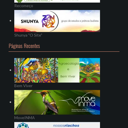
Recomeço
Shunya "O Site"
Páginas Recentes
Bem Viver
MoveINMA