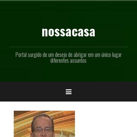
Pular
para
o
conteúdo
nossacasa
Portal surgido de um desejo de abrigar em um único lugar
diferentes assuntos