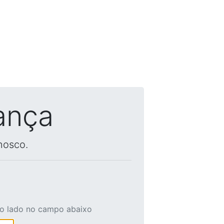
ança
nosco.
ao lado no campo abaixo